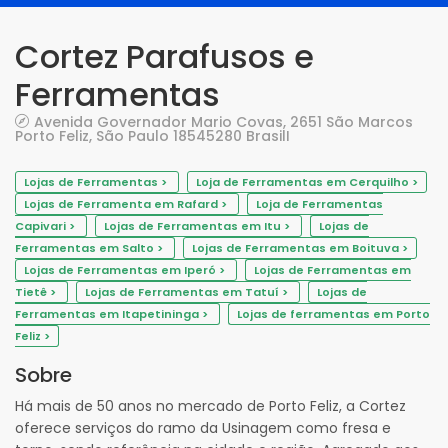
Cortez Parafusos e
Ferramentas
Avenida Governador Mario Covas, 2651 São Marcos
Porto Feliz, São Paulo 18545280 BrasilI
Lojas de Ferramentas >
Loja de Ferramentas em Cerquilho >
Lojas de Ferramenta em Rafard >
Loja de Ferramentas
Capivari >
Lojas de Ferramentas em Itu >
Lojas de
Ferramentas em Salto >
Lojas de Ferramentas em Boituva >
Lojas de Ferramentas em Iperó >
Lojas de Ferramentas em
Tietê >
Lojas de Ferramentas em Tatuí >
Lojas de
Ferramentas em Itapetininga >
Lojas de ferramentas em Porto
Feliz >
Sobre
Há mais de 50 anos no mercado de Porto Feliz, a Cortez
oferece serviços do ramo da Usinagem como fresa e