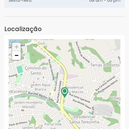
Sexta-feira
08 am - 06 pm
Localização
+
−